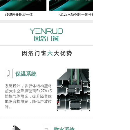
S109外开钢纱一体
G128六轨钢纱一体推拉
因洛门窗
六
大优势
保温系统
系统设计，多腔体结构型材
超大中空降噪玻璃5+27A+5
惰性气体填充，提升隔音效
能隔音棉填充，降低声波传
导。