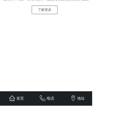
遍及全国多个地区并辐射世界部分地区。
了解更多
首页
电话
地址